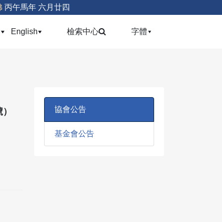
佛
丙午馬年 六月廿四
(current)
(current)
(current)
會
English
檢索中心
字體
協會公告
號）
基金會公告