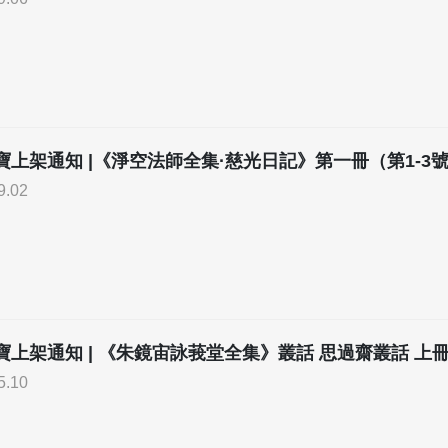
寶上架通知 |《淨空法師全集·慈光日記》第一冊（第1-3
9.02
寶上架通知 | 《朱鏡宙詠莪堂全集》叢話 思過齋叢話 上
5.10