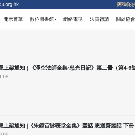
u.org.hk
阿彌陀
(current)
開示菁華
數位圖書館
網絡電視
法寶禮請
關於協
寶上架通知 | 《淨空法師全集·慈光日記》第二冊（第4-6
1.08
寶上架通知 |《朱鏡宙詠莪堂全集》叢話 思過齋叢話 下冊
9.06