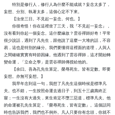
特別是修行人，修行人為什麼不能成就？妄念太多了，
妄想、分別、執著太多，這個心定不下來。
【
汝
坐三日。不見起一妄念。何也。】
你很奇怪！你在這裡坐了三天，我『不見起一妄念』，
沒有看到你起一個妄念。這什麼緣故？雲谷禪師好奇！平常
很少說話，遇到了凡先生，跟他說了這麼一大堆的話，不容
易，這也是特別的緣分。我們要懂得這裡面的道理，人與人
之間確確實實有時節因緣。他遇到了雲谷禪師，這才開始轉
變命運，「立命之學」是雲谷禪師傳授給他的。
【
余
曰。吾為孔先生算定。榮辱死生。皆有定數。即要
妄想。亦無可妄想。】
我早年念到這一句，我想了凡先生這個時候是標準凡
夫。也不錯，一生按照命運去過日子，到五十三歲壽終正
寢；一生沒有大過失，來生肯定不墮三惡道，標準凡夫。他
的命運被孔先生算定，『榮辱死生，皆有定數』。這個話同
時也告訴我們，我們也不例外。凡人只要你有念頭，你就不