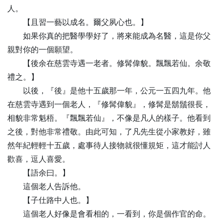
人。
【
且
習一藝以成名。爾父夙心也。】
如果你真的把醫學學好了，將來能成為名醫，這是你父
親對你的一個願望。
【
後
余在慈雲寺遇一老者。修髯偉貌。飄飄若仙。余敬
禮之。】
以後，『後』是他十五歲那一年，公元一五四九年。他
在慈雲寺遇到一個老人，『修髯偉貌』，修髯是鬍鬚很長，
相貌非常魁梧。『飄飄若仙』，不像是凡人的樣子。他看到
之後，對他非常禮敬。由此可知，了凡先生從小家教好，雖
然年紀輕輕十五歲，處事待人接物就很懂規矩，這才能討人
歡喜，逗人喜愛。
【
語
余曰。】
這個老人告訴他。
【
子
仕路中人也。】
這個老人好像是會看相的，一看到，你是個作官的命。