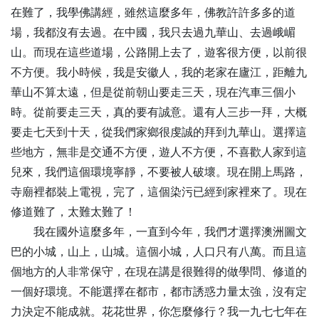
在難了，我學佛講經，雖然這麼多年，佛教許許多多的道
場，我都沒有去過。在中國，我只去過九華山、去過峨嵋
山。而現在這些道場，公路開上去了，遊客很方便，以前很
不方便。我小時候，我是安徽人，我的老家在廬江，距離九
華山不算太遠，但是從前朝山要走三天，現在汽車三個小
時。從前要走三天，真的要有誠意。還有人三步一拜，大概
要走七天到十天，從我們家鄉很虔誠的拜到九華山。選擇這
些地方，無非是交通不方便，遊人不方便，不喜歡人家到這
兒來，我們這個環境寧靜，不要被人破壞。現在開上馬路，
寺廟裡都裝上電視，完了，這個染污已經到家裡來了。現在
修道難了，太難太難了！
我在國外這麼多年，一直到今年，我們才選擇澳洲圖文
巴的小城，山上，山城。這個小城，人口只有八萬。而且這
個地方的人非常保守，在現在講是很難得的做學問、修道的
一個好環境。不能選擇在都市，都市誘惑力量太強，沒有定
力決定不能成就。花花世界，你怎麼修行？我一九七七年在