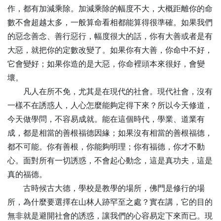
作，都有加減乘除。加減乘除的幅度不大，大概距離你的命
數不會超越太多，一般算命看相都能算得很準確。如果我們
的惡念善念、善行惡行，幅度很大的話，你有大善或者是有
大惡，就把你的定數改變了。如果你有大善，你命中不好，
它會變好；如果你造的是大惡，你命裡頭本來很好，會變
壞。
凡人在所不免，尤其是在現代的社會。現代社會，沒有
一樣不在誘惑人，人心怎麼能夠定得下來？所以今天修道，
今天做學問，不容易成就。能在這個時代，學業、道業有
成，都是相當的善根福德因緣；如果沒有相當的善根福德，
都不可能。你有善根，你能夠明理；你有福德，你才不動
心。面對所有一切誘惑，不會起心動念，這是真功夫，這是
真的福德。
古時候古大德，學校是教學的場所，佛門是修行的場
所，為什麼要選擇在山林人跡罕至之處？實在講，它的目的
無非就是避開社會的誘惑，讓我們的心容易定下來而已。現