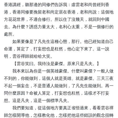
香港講經，聽那邊的同修們告訴我：虛雲老和尚曾經到香
港，香港同修要挽留老和尚定居在香港，老和尚說：這個地
方花花世界，不適合修行。所以住了沒幾天，就回到中國
去。為什麼？誘惑力量太大，名利心太重，不是一個修行的
處所。
如果要像是了凡先生這種心態，那行。他已經知道自己
命運，算定了，打妄想也是枉然，他心定下來了。這一說
明，雲谷禪師就哈哈大笑。
【
雲
谷笑曰。我待汝是豪傑。原來只是凡夫。】
我本來以為你是一個英雄豪傑。什麼叫豪傑？一般人做
不到的，你能做到，這個人就是英雄、就是豪傑。三天三夜
不起一個妄念，不是普通人能做到，了凡先生能做到。再一
問什麼原因？命被人算定，打妄想也枉然，這樣才不打妄
想。這是凡夫，這是一個標準凡夫。
我們要知道，從這個地方要真正省悟過來，看看雲谷禪
師怎樣開導他，怎樣教化他，怎樣把他這些錯誤的觀念扭轉