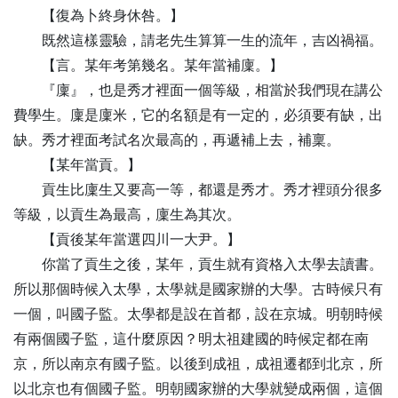
【
復
為卜終身休咎。】
既然這樣靈驗，請老先生算算一生的流年，吉凶禍福。
【
言
。某年考第幾名。某年當補廩。】
『廩』，也是秀才裡面一個等級，相當於我們現在講公
費學生。廩是廩米，它的名額是有一定的，必須要有缺，出
缺。秀才裡面考試名次最高的，再遞補上去，補稟。
【
某
年當貢。】
貢生比廩生又要高一等，都還是秀才。秀才裡頭分很多
等級，以貢生為最高，廩生為其次。
【
貢
後某年當選四川一大尹。】
你當了貢生之後，某年，貢生就有資格入太學去讀書。
所以那個時候入太學，太學就是國家辦的大學。古時候只有
一個，叫國子監。太學都是設在首都，設在京城。明朝時候
有兩個國子監，這什麼原因？明太祖建國的時候定都在南
京，所以南京有國子監。以後到成祖，成祖遷都到北京，所
以北京也有個國子監。明朝國家辦的大學就變成兩個，這個