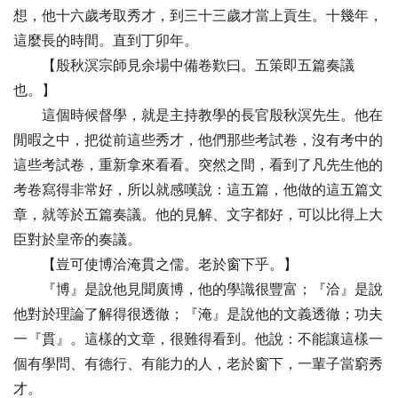
想，他十六歲考取秀才，到三十三歲才當上貢生。十幾年，
這麼長的時間。直到丁卯年。
【
殷
秋溟宗師見余場中備卷歎曰。五策即五篇奏議
也。】
這個時候督學，就是主持教學的長官殷秋溟先生。他在
閒暇之中，把從前這些秀才，他們那些考試卷，沒有考中的
這些考試卷，重新拿來看看。突然之間，看到了凡先生他的
考卷寫得非常好，所以就感嘆說：這五篇，他做的這五篇文
章，就等於五篇奏議。他的見解、文字都好，可以比得上大
臣對於皇帝的奏議。
【
豈
可使博洽淹貫之儒。老於窗下乎。】
『博』是說他見聞廣博，他的學識很豐富；『洽』是說
他對於理論了解得很透徹；『淹』是說他的文義透徹；功夫
一『貫』。這樣的文章，很難得看到。他說：不能讓這樣一
個有學問、有德行、有能力的人，老於窗下，一輩子當窮秀
才。