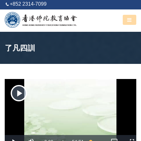
+852 2314-7099
阿彌陀佛
丙午馬年 六月廿七
了凡四訓
Play
Video