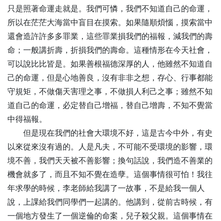
只是照著命運走就是。我們可憐，我們不知道自己的命運，
所以在茫茫大海當中盲目在摸索。如果隨順煩惱，摸索當中
還會造許許多多罪業，這些罪業損我們的福報，減我們的壽
命；一般講折壽，折損我們的壽命。這種情形在今天社會，
可以說比比皆是。如果善根福德深厚的人，他雖然不知道自
己的命運，但是心地善良，沒有非非之想，存心、行事都能
守規矩，不做傷天害理之事，不做損人利己之事；雖然不知
道自己的命運，必定替自己增福，替自己增壽，不知不覺當
中得福報。
但是現在我們的社會大環境不好，這是古今中外，有史
以來從來沒有過的。人是凡夫，不可能不受環境的影響，環
境不善，我們天天被不善影響；換句話說，我們造不善業的
機會就多了，而且不知不覺在造孽。這個事情很可怕！我往
年求學的時候，李老師給我講了一故事，不是給我一個人
說，上課給我們同學們一起講的。他講到，從前古時候，有
一個地方發生了一個逆倫的命案，兒子殺父親。這個事情在