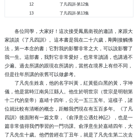
12
了凡四訓-第12集
13
了凡四訓-第13集
14
了凡四訓-第14集
各位同學，大家好！這次接受鳳凰衛視的邀請，來跟大
15
了凡四訓-第15集
家談談《了凡四訓》。這本書是我在二十六歲，剛剛接觸佛
16
了凡四訓-第16集
法，第一本念的書；它對我的影響非常之大，可以說影響了
17
了凡四訓-第17集
我一生。這部書，我對它非常愛好，也常常讀誦，也講過不
18
了凡四訓-第18集
少遍。過去所講的跟現在所講的，當然在境界上有些不同，
19
了凡四訓-第19集
但是往年所講的依舊可以做參考。
20
了凡四訓-第20集
了凡先生姓袁，他的名字叫黃，紅黃藍白黑的黃，字坤
儀，他是當時江南吳江縣人。他生於明世宗（世宗是明朝第
十二代的皇帝）嘉靖十四年，公元一五三五年。這樣子，諸
位就比較有清晰的概念，距離我們現在有五百多年。《了凡
四訓》後面附有一篇文章，《俞淨意公遇灶神記》，也是一
篇非常值得我們學習的一門功課。俞淨意生於嘉靖四年，大
了凡先生十歲。他們曾經在丁丑年，就是了凡先生第二次去