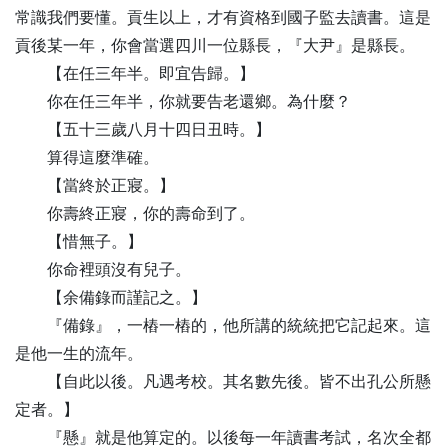
常識我們要懂。貢生以上，才有資格到國子監去讀書。這是
貢後某一年，你會當選四川一位縣長，『大尹』是縣長。
【
在
任三年半。即宜告歸。】
你在任三年半，你就要告老還鄉。為什麼？
【
五
十三歲八月十四日丑時。】
算得這麼準確。
【
當
終於正寢。】
你壽終正寢，你的壽命到了。
【
惜
無子。】
你命裡頭沒有兒子。
【
余
備錄而謹記之。】
『備錄』，一樁一樁的，他所講的統統把它記起來。這
是他一生的流年。
【
自
此以後。凡遇考校。其名數先後。皆不出孔公所懸
定者。】
『懸』就是他算定的。以後每一年讀書考試，名次全都