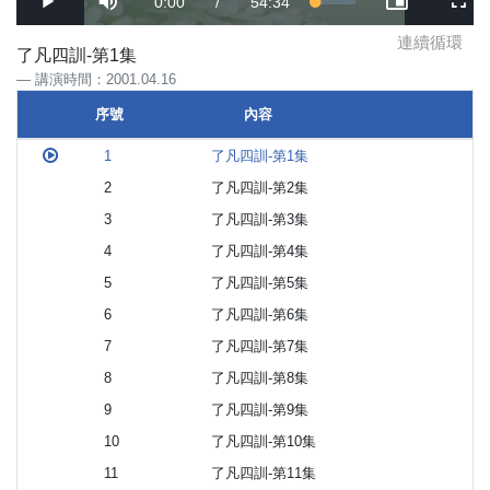
Current
0:00
/
Duration
54:34
Loaded
:
Play
Mute
Picture-
Full
1.02%
in-
Picture
連續循環
Time
了凡四訓-第1集
講演時間：2001.04.16
序號
內容
序號
內容
1
了凡四訓-第1集
2
了凡四訓-第2集
3
了凡四訓-第3集
4
了凡四訓-第4集
5
了凡四訓-第5集
6
了凡四訓-第6集
7
了凡四訓-第7集
8
了凡四訓-第8集
9
了凡四訓-第9集
10
了凡四訓-第10集
11
了凡四訓-第11集