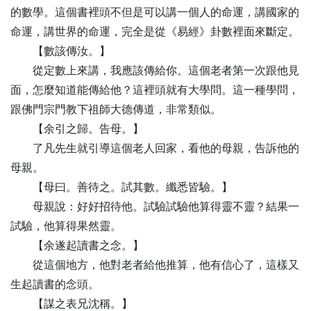
的數學。這個書裡頭不但是可以講一個人的命運，講國家的
命運，講世界的命運，完全是從《易經》卦數裡面來斷定。
【
數
該傳汝。】
從定數上來講，我應該傳給你。這個老者第一次跟他見
面，怎麼知道能傳給他？這裡頭就有大學問。這一種學問，
跟佛門宗門教下祖師大德傳道，非常類似。
【
余
引之歸。告母。】
了凡先生就引導這個老人回家，看他的母親，告訴他的
母親。
【
母
曰。善待之。試其數。纖悉皆驗。】
母親說：好好招待他。試驗試驗他算得靈不靈？結果一
試驗，他算得果然靈。
【
余
遂起讀書之念。】
從這個地方，他對老者給他推算，他有信心了，這樣又
生起讀書的念頭。
【
謀
之表兄沈稱。】