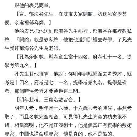
跟他的表兄商量。
【
言
。郁海谷先生。在沈友夫家開館。我送汝寄學甚
便。余遂禮郁為師。】
他的表兄把他送到郁海谷先生那裡，郁海谷在那裡教私
塾，『開館』就是教私塾，他把他送到那裡去寄學。了凡先
生就拜郁海谷先生為老師。
【
孔
為余起數。縣考童生當十四名。府考七十一名。提
學考第九名。】
孔先生替他推算，他說：你明年到縣裡面去考秀才，縣
考是十四名，府考是七十一名，提學考第九名。提學是省
考。那個時候考秀才要通過這三關。
【
明
年赴考。三處名數皆合。】
明年去考，明年是十六歲。十六歲去考的時候，果然考
取了，而且名數完全相合。可見得孔先生算命的功夫很不
錯，相當高明，他不是江湖術士，他是個真正有實學的數術
專家，中國也講命理專家。他是真的，他不是假的。