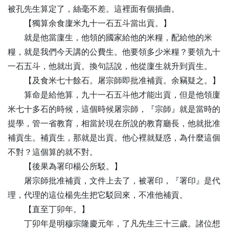
被孔先生算定了，絲毫不差。這裡面有個插曲。
【
獨
算余食廩米九十一石五斗當出貢。】
就是他當廩生，他領的國家給他的米糧，配給他的米
糧，就是我們今天講的公費生。他要領多少米糧？要領九十
一石五斗，他就出貢。換句話說，他從廩生就升到貢生。
【
及
食米七十餘石。屠宗師即批准補貢。余竊疑之。】
算命是給他算，九十一石五斗他才能出貢，但是他領廩
米七十多石的時候，這個時候屠宗師，『宗師』就是當時的
提學，管一省教育，相當於現在所說的教育廳長，他就批准
補貢生。補貢生，那就是出貢。他心裡就疑惑，為什麼這個
不對？這個算的就不對。
【
後
果為署印楊公所駁。】
屠宗師批准補貢，文件上去了，被署印，『署印』是代
理，代理的這位楊先生把它駁回來，不准他補貢。
【
直
至丁卯年。】
丁卯年是明穆宗隆慶元年，了凡先生三十三歲。諸位想