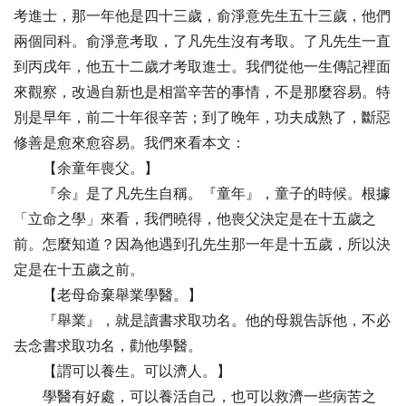
考進士，那一年他是四十三歲，俞淨意先生五十三歲，他們
兩個同科。俞淨意考取，了凡先生沒有考取。了凡先生一直
到丙戌年，他五十二歲才考取進士。我們從他一生傳記裡面
來觀察，改過自新也是相當辛苦的事情，不是那麼容易。特
別是早年，前二十年很辛苦；到了晚年，功夫成熟了，斷惡
修善是愈來愈容易。我們來看本文：
【
余
童年喪父。】
『余』是了凡先生自稱。『童年』，童子的時候。根據
「立命之學」來看，我們曉得，他喪父決定是在十五歲之
前。怎麼知道？因為他遇到孔先生那一年是十五歲，所以決
定是在十五歲之前。
【
老
母命棄舉業學醫。】
『舉業』，就是讀書求取功名。他的母親告訴他，不必
去念書求取功名，勸他學醫。
【
謂
可以養生。可以濟人。】
學醫有好處，可以養活自己，也可以救濟一些病苦之