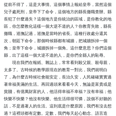
從前不得了，這是大事情。這個事情上報給皇帝，當然這個
兒子處死刑，皇帝下了命令，這個地方的縣長撤職查辦。縣
長犯了什麼過失？這個地方是你統治的區域，是你教化的地
區，你怎麼教化這樣一個大逆不道的人？你教育失敗，縣長
撤職，巡撫記過，巡撫是當時的省長。這種行政處分還其
次，朝廷下命令，那個時候縣都有城牆，把城牆拆掉一個
角；皇帝下命令，城牆拆掉一個角。這什麼意思？你們這個
縣，出了這樣一個大逆不道的人，是你們全縣人的恥辱。
現在我們在報紙、雜誌上，常常看到殺父親、殺母親，
太多了。古時候的教學跟現在的教育一對比，我們就明白
了，為什麼古時候社會能安定，長治久安，人民確確實實過
著幸福美滿的生活。再回過頭來看看今天，無論是富貴或是
貧賤，有億萬財富的人，他活得幸福不幸福？沒有幸福；他
快樂不快樂？他沒有快樂。他生活得很可憐，說個不好聽的
話，不是過著人的生活。這到底是什麼原因，我們有沒去想
過？這裡頭都有定數。定數，我們每天起心動念、語言造