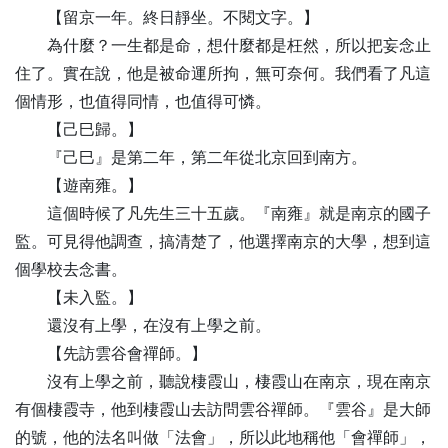
【
留
京一年。終日靜坐。不閱文字。】
為什麼？一生都是命，想什麼都是枉然，所以把妄念止
住了。實在說，他是被命運所拘，無可奈何。我們看了凡這
個情形，也值得同情，也值得可憐。
【
己
巳歸。】
『己巳』是第二年，第二年從北京回到南方。
【
遊
南雍。】
這個時候了凡先生三十五歲。『南雍』就是南京的國子
監。可見得他調查，搞清楚了，他選擇南京的大學，想到這
個學校去念書。
【
未
入監。】
還沒有上學，在沒有上學之前。
【
先
訪雲谷會禪師。】
沒有上學之前，聽說棲霞山，棲霞山在南京，現在南京
有個棲霞寺，他到棲霞山去訪問雲谷禪師。『雲谷』是大師
的號，他的法名叫做「法會」，所以此地稱他「會禪師」，