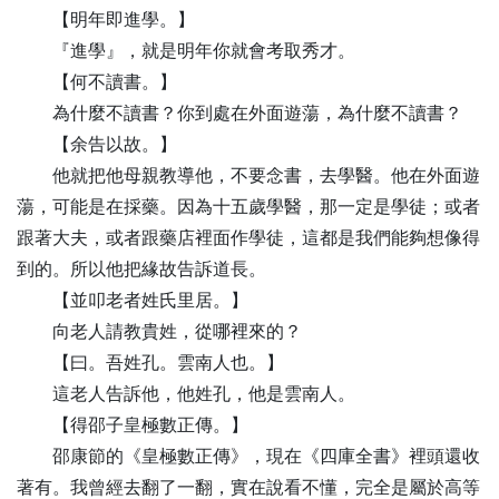
【
明
年即進學。】
『進學』，就是明年你就會考取秀才。
【
何
不讀書。】
為什麼不讀書？你到處在外面遊蕩，為什麼不讀書？
【
余
告以故。】
他就把他母親教導他，不要念書，去學醫。他在外面遊
蕩，可能是在採藥。因為十五歲學醫，那一定是學徒；或者
跟著大夫，或者跟藥店裡面作學徒，這都是我們能夠想像得
到的。所以他把緣故告訴道長。
【
並
叩老者姓氏里居。】
向老人請教貴姓，從哪裡來的？
【
曰
。吾姓孔。雲南人也。】
這老人告訴他，他姓孔，他是雲南人。
【
得
邵子皇極數正傳。】
邵康節的《皇極數正傳》，現在《四庫全書》裡頭還收
著有。我曾經去翻了一翻，實在說看不懂，完全是屬於高等