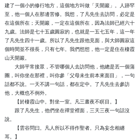
建了一個小的修行地方，這個地方叫做「天開巖」。人跡罕
至，他一個人在那邊苦修。我想，了凡先生去訪問，必定是
在這個所在；天開巖，一定在這個所在，因為法師已經六十
九歲。法師是七十五歲圓寂的，也就是一五七五年，這一年
了凡先生四十一歲。所以了凡先生跟他見面，與大師圓寂這
個時間並不很長，只有七年。我們想想，他一定是住在棲霞
山天開巖。
大師平常接眾，不管哪個人去訪問他，他總是丟一個蒲
團，叫你坐在那裡，叫你參「父母未生前本來面目」，一句
話都不說。一天不講一句話，都在定中。了凡先生去參訪
他，大概也不例外。
【
於
棲霞山中。對坐一室。凡三晝夜不瞑目。】
跟了凡先生，他們坐在禪堂裡面，三天三夜一句話沒
說。
【
雲
谷問曰。凡人所以不得作聖者。只為妄念相纏
耳。】