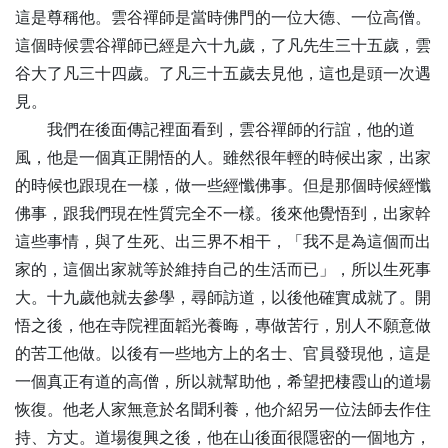
這是尊稱他。雲谷禪師是當時佛門的一位大德、一位高僧。
這個時候雲谷禪師已經是六十九歲，了凡先生三十五歲，雲
谷大了凡三十四歲。了凡三十五歲去見他，這也是頭一次遇
見。
我們在後面傳記裡面看到，雲谷禪師的行誼，他的道
風，他是一個真正開悟的人。雖然很年輕的時候出家，出家
的時候也跟現在一樣，做一些經懺佛事。但是那個時候經懺
佛事，跟我們現在性質完全不一樣。後來他覺悟到，出家幹
這些事情，與了生死、出三界不相干，「我不是為這個而出
家的，這個出家就等於維持自己的生活而已」，所以生死事
大。十九歲他就去參學，尋師訪道，以後他確實成就了。開
悟之後，他在寺院裡面韜光養晦，專做苦行，別人不願意做
的苦工他做。以後有一些地方上的名士、官員發現他，這是
一個真正有道的高僧，所以就幫助他，希望把棲霞山的道場
恢復。他老人家無意於名聞利養，他介紹另一位法師去作住
持、方丈。道場復興之後，他在山後面很隱密的一個地方，