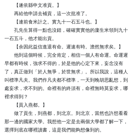
【
遂
依縣申文准貢。】
再給他申請去補貢，這一次批准了。
【
連
前食米計之。實九十一石五斗也。】
孔先生算得一點也沒錯，確確實實他的廩生米領到九十
一石五斗，他才能出貢。
【
余
因此益信進退有命。遲速有時。澹然無求矣。】
他到這個時候，完全肯定，相信一個人有命運。命運遲
早都有時候，強求不得的，於是他的心定下來，妄念沒有
了，真正做到「於人無爭，於世無求」。所以我說，這種人
叫標準凡夫。我們作凡夫都不標準，一天到晚胡思亂想，到
處妄求，求不到的。命裡有的終須有，命裡無時莫妄求，哪
裡求得到？
【
貢
入燕都。】
做了貢生，到燕都，到北京。到北京，當然也許想看看
那一邊的國家大學。我想他一定是去兩個大學都了解一下，
選擇到底在哪裡讀書，這是我們能夠想像到的。