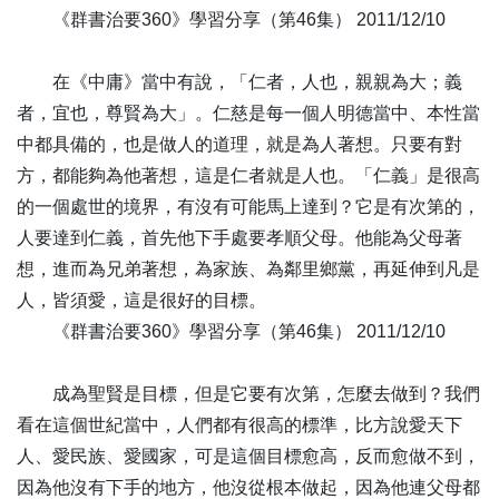
27
謂身如露 暫時住耳-全1集
《群書治要360》學習分享（第46集） 2011/12/10
28
師者，所以傳道受業解惑也-全1集
29
佛如淨月輪 滅闇除三垢-全1集
在《中庸》當中有說，「仁者，人也，親親為大；義
30
春祈秋报 夜寐夙兴-全1集
者，宜也，尊賢為大」。仁慈是每一個人明德當中、本性當
31
氣備四時 教垂萬世-全1集
中都具備的，也是做人的道理，就是為人著想。只要有對
32
一家仁 一國興仁-全1集
方，都能夠為他著想，這是仁者就是人也。「仁義」是很高
33
人命如露 非旦則夕-全1集
的一個處世的境界，有沒有可能馬上達到？它是有次第的，
34
親其親 長其長-全1集
人要達到仁義，首先他下手處要孝順父母。他能為父母著
35
懍若春雷 肅若秋霜-全1集
想，進而為兄弟著想，為家族、為鄰里鄉黨，再延伸到凡是
36
立冬念佛到君傍 一句彌陀意味香-全1集
人，皆須愛，這是很好的目標。
37
囊螢映雪 家貧不輟-全1集
《群書治要360》學習分享（第46集） 2011/12/10
38
大雪紛紛 光陰如箭-全1集
39
十方三世佛 阿彌陀第一-全1集
成為聖賢是目標，但是它要有次第，怎麼去做到？我們
40
齊莊之心 以治百事-全1集
看在這個世紀當中，人們都有很高的標準，比方說愛天下
41
履端伊始 萬物維新-全1集
人、愛民族、愛國家，可是這個目標愈高，反而愈做不到，
42
歲寒松柏 勁節之稱-全1集
因為他沒有下手的地方，他沒從根本做起，因為他連父母都