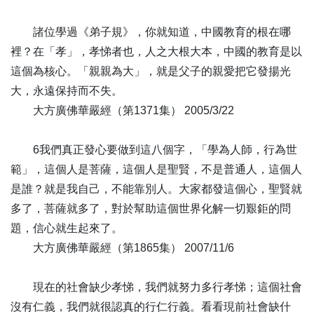
58
天人師範 覺行圓滿-全1集
59
滿招損 謙受益-全1集
諸位學過《弟子規》，你就知道，中國教育的根在哪
60
人材之成 自兒童始-全1集
裡？在「孝」，孝悌者也，人之大根大本，中國的教育是以
61
路漫漫其修遠兮 吾將上下而求索-全1集
這個為核心。「親親為大」，就是父子的親愛把它發揚光
62
若無淨信，如用芒草射箭-全1集
大，永遠保持而不失。
63
眾生大慈父 眾生所歸趣-全1集
大方廣佛華嚴經（第1371集） 2005/3/22
64
永離熱惱 心得清涼-全1集
65
盛暑炎毒 捨離眾惱-全1集
6我們真正發心要做到這八個字，「學為人師，行為世
66
一心稱名 皆得解脫-全1集
範」，這個人是菩薩，這個人是聖賢，不是普通人，這個人
67
暑退涼初 究竟清涼-全1集
是誰？就是我自己，不能靠別人。大家都發這個心，聖賢就
68
過失須當改 急速早回頭-全1集
多了，菩薩就多了，對於幫助這個世界化解一切艱鉅的問
69
無邊光智身 大勢至菩薩-全1集
題，信心就生起來了。
70
祖宗雖然遠 逢時祭必誠-全1集
大方廣佛華嚴經（第1865集） 2007/11/6
71
當願眾生 得清涼定-全1集
現在的社會缺少孝悌，我們就努力多行孝悌；這個社會
72
盡令解脫 方成佛道-全1集
沒有仁義，我們就很認真的行仁行義。看看現前社會缺什
73
五欲如夢 智者不貪-全1集