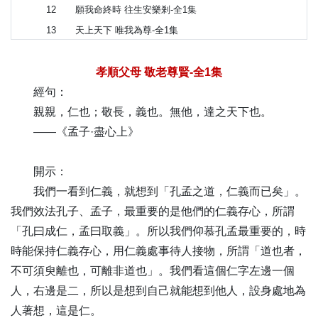
12
願我命終時 往生安樂剎-全1集
13
天上天下 唯我為尊-全1集
14
制節謹度 滿而不溢-全1集
15
蒙以養正 聖功也-全1集
孝順父母 敬老尊賢-全1集
經句：
16
毫芒之善 回向西方-全1集
親親，仁也；敬長，義也。無他，達之天下也。
17
苦海無邊 早歸樂邦-全1集
——《孟子·盡心上》
18
慈父垂臂 接引眾生-全1集
19
春夏秋冬 無非教也-全1集
開示：
20
如來為眾生 滅諸煩惱熱-全1集
我們一看到仁義，就想到「孔孟之道，仁義而已矣」。
21
拔生死於火坑 扇清涼於煩暑-全1集
我們效法孔子、孟子，最重要的是他們的仁義存心，所謂
22
觀自在菩薩 度一切苦厄-全1集
「孔曰成仁，孟曰取義」。所以我們仰慕孔孟最重要的，時
23
憶佛念佛 必定見佛-全1集
時能保持仁義存心，用仁義處事待人接物，所謂「道也者，
24
追往古 繼孝思-全1集
不可須臾離也，可離非道也」。我們看這個仁字左邊一個
25
當願眾生 得清涼定-全1集
人，右邊是二，所以是想到自己就能想到他人，設身處地為
26
百千方便 度脫是人-全1集
人著想，這是仁。