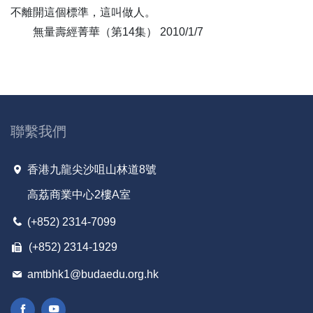
不離開這個標準，這叫做人。
136
諸惡莫作 歲歲平安 眾善奉行 年年如意-全1集
無量壽經菁華（第14集） 2010/1/7
137
甘露法雨 滅煩惱火-全1集
138
臥龍奮迅 蟄戶洞開-全1集
139
啟蟄不殺 則順人道-全1集
140
弘傳聖教報師恩-全1集
141
隨類化現 分別度之-全1集
聯繫我們
142
但念無常 慎勿放逸-全1集
143
祖宗雖遠 祭祀不可不誠-全1集
香港九龍尖沙咀山林道8號
144
大地清淨 更雨新華-全1集
高荔商業中心2樓A室
145
真金色身 無生無滅-全1集
146
願我命終時，往生安樂剎-全1集
(+852) 2314-7099
147
大願深慈，如母憶子-全1集
(+852) 2314-1929
148
天上天下，唯我為尊-全1集
amtbhk1@budaedu.org.hk
149
制節謹度，滿而不溢-全1集
150
蒙以養正，聖功也-全1集