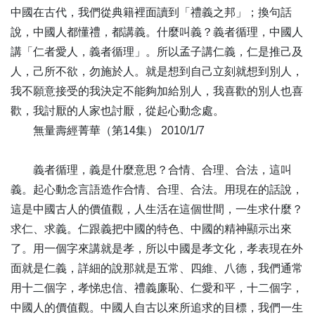
120
德侔天地 道貫古今-全1集
中國在古代，我們從典籍裡面讀到「禮義之邦」；換句話
121
登樓賞月 回首思邦-全1集
說，中國人都懂禮，都講義。什麼叫義？義者循理，中國人
122
恭逢清平盛世 幸值英明聖君-全1集
講「仁者愛人，義者循理」。所以孟子講仁義，仁是推己及
123
見善養育 雨露潤草-全1集
人，己所不欲，勿施於人。就是想到自己立刻就想到別人，
124
時時妄想要勤掃，日日彌陀不可忘-全1集
我不願意接受的我決定不能夠加給別人，我喜歡的別人也喜
125
經是無上霜雹，能壞生死果報-全1集
歡，我討厭的人家也討厭，從起心動念處。
126
冬溫而夏凊，昏定而晨省-全1集
無量壽經菁華（第14集） 2010/1/7
127
其心潔白，猶如雪山-全1集
義者循理，義是什麼意思？合情、合理、合法，這叫
128
菩提心者 如大雪山-全1集
義。起心動念言語造作合情、合理、合法。用現在的話說，
129
禮有五經，莫重於祭-全1集
這是中國古人的價值觀，人生活在這個世間，一生求什麼？
130
光中極尊 佛中之王-全1集
求仁、求義。仁跟義把中國的特色、中國的精神顯示出來
131
履端伊始 萬物維新-全1集
了。用一個字來講就是孝，所以中國是孝文化，孝表現在外
132
忍寒耐苦 歷事練心-全1集
面就是仁義，詳細的說那就是五常、四維、八德，我們通常
133
一切眾生 皆有佛性-全1集
用十二個字，孝悌忠信、禮義廉恥、仁愛和平，十二個字，
134
一日暴之，十日寒之-全1集
中國人的價值觀。中國人自古以來所追求的目標，我們一生
135
春秋祭祀，以修孝道-全1集