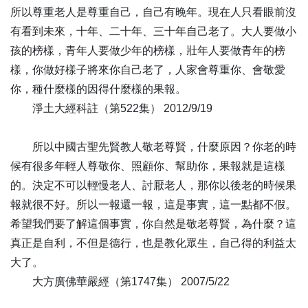
89
不計寒暑 朝夕勤修-全1集
所以尊重老人是尊重自己，自己有晚年。現在人只看眼前沒
90
歲歲平安 年年如意-全1集
有看到未來，十年、二十年、三十年自己老了。大人要做小
91
方見立春 又是冬至-全1集
孩的榜樣，青年人要做少年的榜樣，壯年人要做青年的榜
92
普雨無邊大法雨 悉使眾生煩惱滅-全1集
樣，你做好樣子將來你自己老了，人家會尊重你、會敬愛
93
說法師子吼 廣度諸有情-全1集
你，種什麼樣的因得什麼樣的果報。
94
彌陀化身 循聲救苦-全1集
淨土大經科註（第522集） 2012/9/19
95
十大願王 導歸極樂-全1集
96
自性出生 一切法門-全1集
所以中國古聖先賢教人敬老尊賢，什麼原因？你老的時
97
參差荇菜 左右采之-全1集
候有很多年輕人尊敬你、照顧你、幫助你，果報就是這樣
98
慈悲法雨 潤洽眾生-全1集
的。決定不可以輕慢老人、討厭老人，那你以後老的時候果
報就很不好。所以一報還一報，這是事實，這一點都不假。
99
覺林增長 道樹滋榮-全1集
希望我們要了解這個事實，你自然是敬老尊賢，為什麼？這
100
佛哀一切眾生 甚於父母念子-全1集
真正是自利，不但是德行，也是教化眾生，自己得的利益太
101
業不求滿 功不求盈-全1集
大了。
102
文殊師利大聖尊 三世諸佛以為母-全1集
大方廣佛華嚴經（第1747集） 2007/5/22
103
佛於暗障眾生海 為現法炬大光明-全1集
104
訓子須從胎教始 端蒙必自小學初-全1集