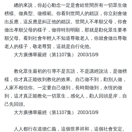
總的來說，你起心動念一定是會給世間所有一切眾生做
105
毫芒之善 迴向西方-全1集
榜樣、做典型、做模範。你看到世間人的錯誤，你立刻會做
106
牟尼大慈父 悲憫眾生者-全1集
出反應，這反應是糾正他的錯誤。世間人不孝順父母，你會
107
導師以方便 悉除眾煩惱-全1集
做出孝順父母的樣子，做得特別明顯，那就是勸化眾生要孝
108
樂邦有路 能願即生-全1集
順父母。看到社會年輕人不知道尊敬老人，你就會做出尊敬
109
永離熱惱 心得清涼-全1集
老人的樣子，敬老尊賢，這就是自行化他。
110
當願眾生 得清涼定-全1集
大方廣佛華嚴經（第1107集） 2003/10/9
111
稽首觀音大悲主 願力洪深相好身-全1集
112
人情莫道春光好 只怕秋來有冷時-全1集
教化眾生最初的引導不是言語，不是講經說法，是做榜
113
普蔭十方諸剎土 永息眾生煩惱熱-全1集
樣，你才真正能收到教化的效果。自己做不到，勸別人做，
114
攝念佛人 歸於淨土-全1集
人家不相信你。一定要自己做到，長時期做到，永恆的做
115
禮有五經 莫重於祭-全1集
到，這才真正能教化一切眾生，感化人，勸人回頭是岸，自
116
聞謗恰似飲甘露 把火燒天徒自疲-全1集
己先回頭。
117
當孝於佛 常念師恩-全1集
大方廣佛華嚴經（第1107集） 2003/10/9
118
廣設方便 令得解脫-全1集
119
亙古常新 寒暑不遷-全1集
人人都行在道德仁義，這個世界祥和，這個社會安定。