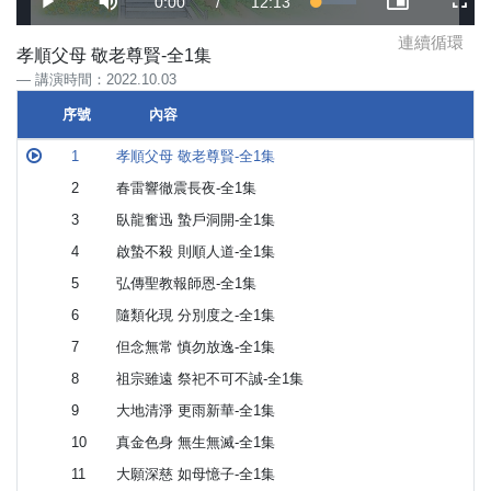
Current
0:00
/
Duration
12:13
Loaded
:
Play
Mute
Picture-
Full
4.54%
in-
Picture
連續循環
Time
孝順父母 敬老尊賢-全1集
講演時間：2022.10.03
序號
內容
序號
內容
1
孝順父母 敬老尊賢-全1集
2
春雷響徹震長夜-全1集
3
臥龍奮迅 蟄戶洞開-全1集
4
啟蟄不殺 則順人道-全1集
5
弘傳聖教報師恩-全1集
6
隨類化現 分別度之-全1集
7
但念無常 慎勿放逸-全1集
8
祖宗雖遠 祭祀不可不誠-全1集
9
大地清淨 更雨新華-全1集
10
真金色身 無生無滅-全1集
11
大願深慈 如母憶子-全1集