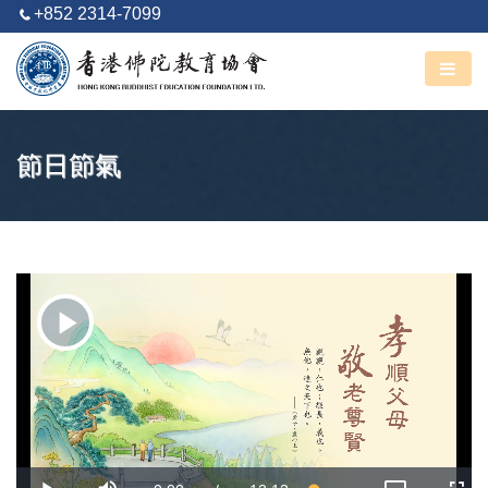
+852 2314-7099
阿彌陀佛
丙午馬年 六月廿四
節日節氣
Play
Video