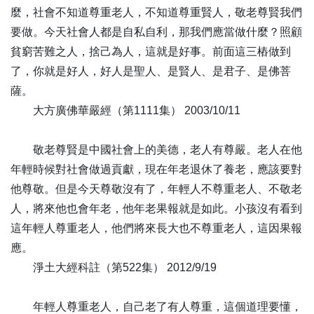
麼，社會不知道尊重老人，不知道尊重賢人，敬老尊賢我們
74
求生淨土 是真供養-全1集
要做。今天社會人都是自私自利，那我們應當做什麼？照顧
75
無信眾生不見佛 而佛亦為興義利-全1集
貧窮苦難之人，捨己為人，這就是好事。前面這三樁做到
76
人生幾度秋 光陰莫輕擲-全1集
了，你就是好人，好人是聖人、是賢人、是君子、是佛菩
77
夫子五德 學人榜樣-全1集
薩。
78
愛好文化 愛好和平-全1集
大方廣佛華嚴經（第1111集） 2003/10/11
79
不經一番寒徹骨 怎得梅花撲鼻香-全1集
80
履霜堅冰 須知修省-全1集
敬老尊賢是中國社會上的美德，老人有尊嚴。老人在他
81
辦柴禦冬 辦道成佛-全1集
年輕時候對社會做過貢獻，現在年老退休了養老，應該要對
82
古人勤学 照雪聚萤-全1集
他尊敬。但是今天尊敬沒有了，年輕人不尊重老人、不敬老
83
紅爐點雪 消歸自性-全1集
人，將來他也會年老，他年老果報就是如此。小孩沒有看到
84
阿彌陀佛即是我心 我心即是阿彌陀佛-全1集
這年輕人尊重老人，他們將來長大也不尊重老人，這因果報
85
無念爾祖 聿脩厥德-全1集
應。
86
娑婆教主 九界導師-全1集
淨土大經科註（第522集） 2012/9/19
87
愛心遍法界 善意滿人間-全1集
88
十年寒窗無人問 一朝成名天下知-全1集
年輕人尊重老人，自己老了有人尊重，這個道理要懂，