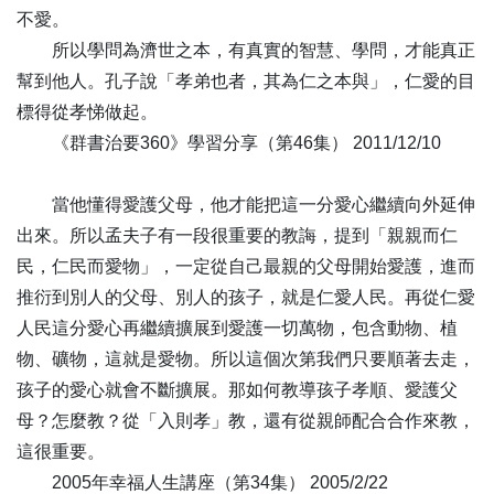
不愛。
43
以佛為師 以戒為師-全1集
所以學問為濟世之本，有真實的智慧、學問，才能真正
44
日月寒暑 無一息之差-全1集
幫到他人。孔子說「孝弟也者，其為仁之本與」，仁愛的目
45
眾善奉行 年年如意-全1集
標得從孝悌做起。
46
善知識教 猶如春日-全1集
《群書治要360》學習分享（第46集） 2011/12/10
47
甘露法雨 滅煩惱火-全1集
48
蟄蟲發動 善根萌芽-全1集
當他懂得愛護父母，他才能把這一分愛心繼續向外延伸
49
學佛是人生最高的享受-全1集
出來。所以孟夫子有一段很重要的教誨，提到「親親而仁
50
於時為春 萬物生長-全1集
民，仁民而愛物」，一定從自己最親的父母開始愛護，進而
51
一心稱名 皆得解脫-全1集
推衍到別人的父母、別人的孩子，就是仁愛人民。再從仁愛
52
修普賢德 行普賢行-全1集
人民這分愛心再繼續擴展到愛護一切萬物，包含動物、植
53
容貌顏色 如見所祭-全1集
物、礦物，這就是愛物。所以這個次第我們只要順著去走，
54
以法潤世 猶如時雨-全1集
孩子的愛心就會不斷擴展。那如何教導孩子孝順、愛護父
55
七佛之師 勝妙吉祥-全1集
母？怎麼教？從「入則孝」教，還有從親師配合合作來教，
56
天有春夏秋冬 人有仁義禮智-全1集
這很重要。
57
慈母望子 遊子思親-全1集
2005年幸福人生講座（第34集） 2005/2/22