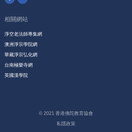
151
毫芒之善 回向西方-全1集
152
苦海無邊，早歸樂邦-全1集
相關網站
153
慈父垂臂，接引眾生-全1集
154
春夏秋冬 無非教也-全1集
淨空老法師專集網
155
如來為眾生 滅諸煩惱熱-全1集
澳洲淨宗學院網
156
拔生死於火坑 扇清涼於煩暑-全1集
華藏淨宗弘化網
157
觀自在菩薩，度一切苦厄-全1集
158
春種一粒粟 秋收萬顆子-全1集
台南極樂寺網
159
憶佛念佛 必定見佛-全1集
英國漢學院
160
追往古，繼孝思-全1集
161
當願眾生 得清涼定-全1集
162
百千方便 度脫是人-全1集
163
謂身如露 暫時住耳-全1集
© 2021 香港佛陀教育協會
164
師者，所以傳道受業解惑也-全1集
165
佛如淨月輪 滅闇除三垢-全1集
私隱政策
166
春祈秋报 夜寐夙兴-全1集