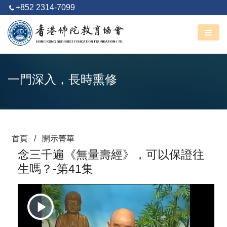
+852 2314-7099
阿彌陀佛
丙午馬年 六月廿七
一門深入，長時熏修
首頁
/
開示菁華
念三千遍《無量壽經》，可以保證往
生嗎？-第41集
Play