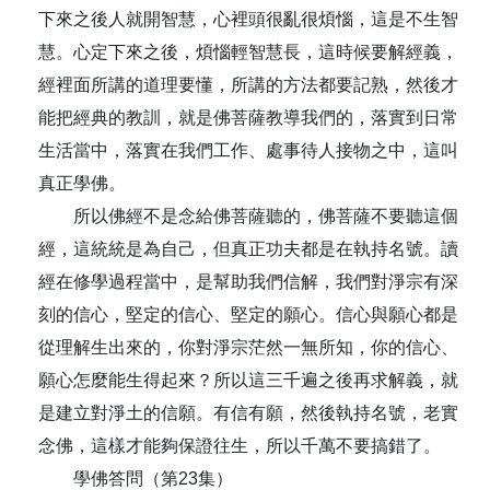
下來之後人就開智慧，心裡頭很亂很煩惱，這是不生智
慧。心定下來之後，煩惱輕智慧長，這時候要解經義，
經裡面所講的道理要懂，所講的方法都要記熟，然後才
能把經典的教訓，就是佛菩薩教導我們的，落實到日常
生活當中，落實在我們工作、處事待人接物之中，這叫
真正學佛。
所以佛經不是念給佛菩薩聽的，佛菩薩不要聽這個
經，這統統是為自己，但真正功夫都是在執持名號。讀
經在修學過程當中，是幫助我們信解，我們對淨宗有深
刻的信心，堅定的信心、堅定的願心。信心與願心都是
從理解生出來的，你對淨宗茫然一無所知，你的信心、
願心怎麼能生得起來？所以這三千遍之後再求解義，就
是建立對淨土的信願。有信有願，然後執持名號，老實
念佛，這樣才能夠保證往生，所以千萬不要搞錯了。
學佛答問（第23集）