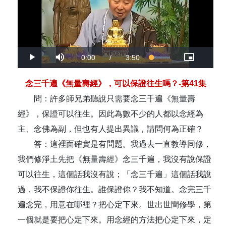
Video
Current
0:00
/
Duration
3:50
Loaded
:
Play
Mute
Picture-
Fullsc
100.00%
in-
Picture
Time
念三千遍《無量壽經》，可以保證往生嗎？-第41集
問：許多師兄弟聽說只需要念三千遍《無量壽
經》，保證可以往生。因此為數不少的人都以念經為
主、念佛為副，但也有人提出異議，請問何為正確？
答：這裡面確實是有問題。我過去一直教導同修，
我們修淨土先把《無量壽經》念三千遍，我沒有說保證
可以往生，這個話我沒有說；「念三千遍」這個話我說
過，我不保證你往生。誰保證你？我不知道。念完三千
遍念完，用意在哪裡？把心定下來。世出世間修學，第
一個就是要把心定下來。用念經的方法把心定下來，定