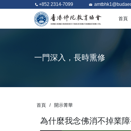
+852 2314-7099
amtbhk1@budaed
首頁
一門深入，長時熏修
首頁
/
開示菁華
為什麼我念佛消不掉業障-