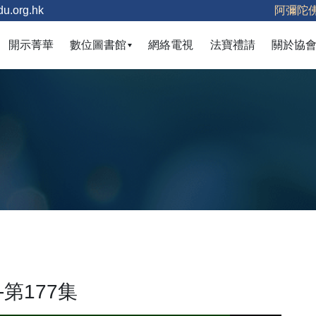
u.org.hk
阿彌陀
(current)
開示菁華
數位圖書館
網絡電視
法寶禮請
關於協
第177集