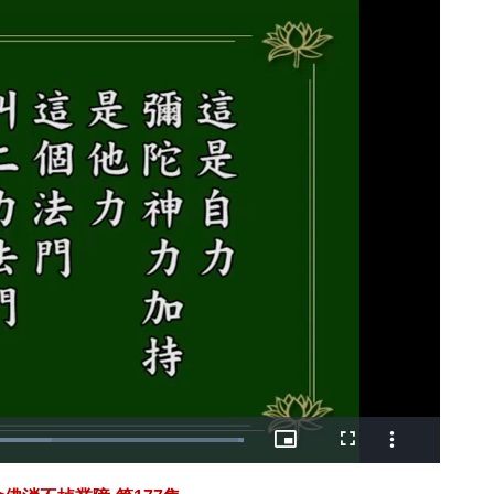
Loaded
:
Picture-
Fullscreen
100.00%
in-
Picture