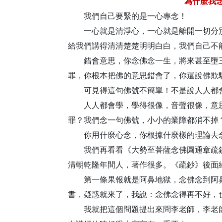
為什麼我念
我們自己要緊的是一心專念！
一心就是清淨心，一心就是離開一切分別
給我們講得清清楚楚明明白白，我們自己不
錯會意思，你念佛念一生，將來甚至墮三
罪，你根本把佛的意思錯會了，你還說佛欺
可見得這句佛號不簡單！不是說人人都
人人都會學，學得很像，音聲很像，意思
罪？我們念一句佛號，小小的業障都消不掉
你用什麼心念，你根據什麼樣的理論去念
我們再看看《大勢至菩薩念佛圓通章疏鈔
清朝乾隆年間人，著作很多。《疏鈔》後面
第一條果報就是阿鼻地獄，念佛念到阿鼻
書，疑惑就來了，我說：念佛念得再不好，
我就把這個問題提出來問李老師，李老師