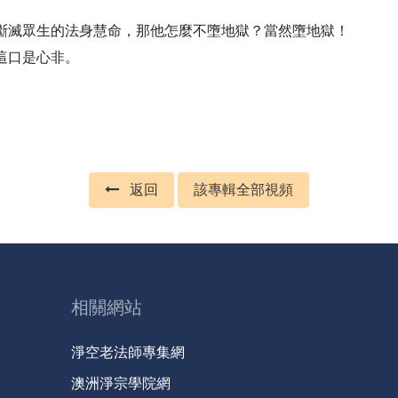
滅眾生的法身慧命，那他怎麼不墮地獄？當然墮地獄！
這口是心非。
返回
該專輯全部視頻
相關網站
淨空老法師專集網
澳洲淨宗學院網