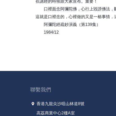
在講經的時候跟大家宣布。重要！
口裡面念阿彌陀佛，心行上毀謗佛法，斷
這就是口裡念的，心裡做的又是一樁事情，
阿彌陀經疏鈔演義（第139集）
1984/12
聯繫我們
香港九龍尖沙咀山林道8號
高荔商業中心2樓A室