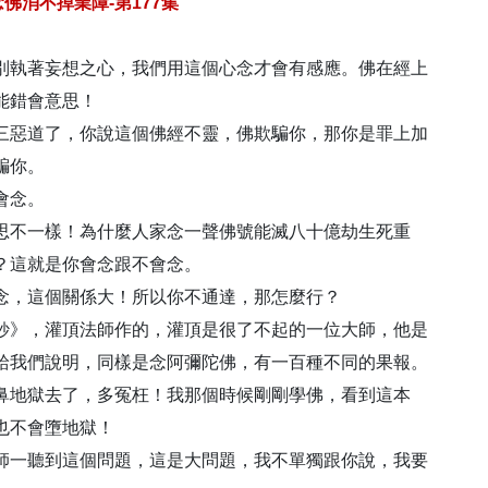
佛消不掉業障-第177集
執著妄想之心，我們用這個心念才會有感應。佛在經上
能錯會意思！
惡道了，你說這個佛經不靈，佛欺騙你，那你是罪上加
騙你。
會念。
不一樣！為什麼人家念一聲佛號能滅八十億劫生死重
？這就是你會念跟不會念。
，這個關係大！所以你不通達，那怎麼行？
》，灌頂法師作的，灌頂是很了不起的一位大師，他是
給我們說明，同樣是念阿彌陀佛，有一百種不同的果報。
地獄去了，多冤枉！我那個時候剛剛學佛，看到這本
也不會墮地獄！
一聽到這個問題，這是大問題，我不單獨跟你說，我要