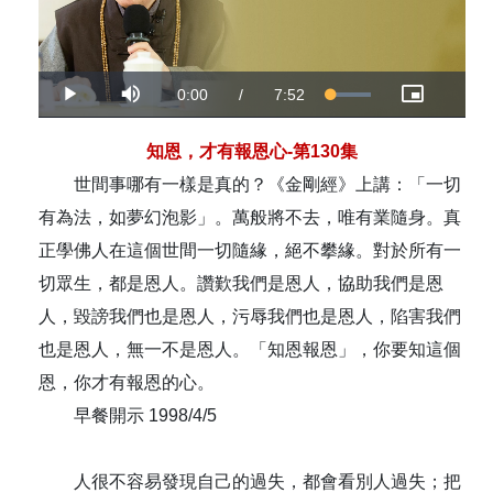
Current
0:00
/
Duration
7:52
Loaded
:
Play
Mute
Picture-
Fullsc
100.00%
in-
Picture
Time
知恩，才有報恩心-第130集
世間事哪有一樣是真的？《金剛經》上講：「一切
有為法，如夢幻泡影」。萬般將不去，唯有業隨身。真
正學佛人在這個世間一切隨緣，絕不攀緣。對於所有一
切眾生，都是恩人。讚歎我們是恩人，協助我們是恩
人，毀謗我們也是恩人，污辱我們也是恩人，陷害我們
也是恩人，無一不是恩人。「知恩報恩」，你要知這個
恩，你才有報恩的心。
早餐開示 1998/4/5
人很不容易發現自己的過失，都會看別人過失；把