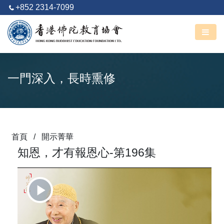
+852 2314-7099
阿彌陀佛
丙午馬年 六月廿七
一門深入，長時熏修
首頁
/
開示菁華
知恩，才有報恩心-第196集
Play
Video