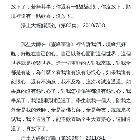
放下了，若無其事；你還有一點點怨恨，你沒放下，順
境裡還有一點歡喜，沒放下。
淨土大經解演義（第83集） 2010/7/18
蕅益大師在《靈峰宗論》裡告訴我們，境緣無好
醜，好醜在自己的心。自己以善心面對這個世界，這個
世界就是極樂世界。造一切重罪的人對我來說，對我全
都是有恩，為什麼？看我還有沒有怨恨心，如果我還有
怨恨心、還有不滿意，我不及格，這次考試沒通過。如
果真的沒有怨恨心了，對我怎樣傷害都沒有怨恨心，我
畢業了，我這關順利通過了。學生就我一個人，除我之
外全是我的老師，全是諸佛菩薩，全是善友，統統來考
試我，我全通過了，能不歡喜嗎？生大喜樂心，這關通
過了，真放下了。
淨土大經解演義（第309集） 2011/3/1