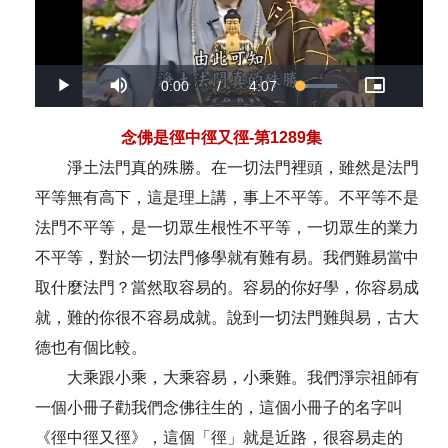
Current
0:00
/
Duration
4:07
Loaded
:
Play
Mute
Picture-
Fullsc
100.00%
in-
Picture
Time
念佛是徑中徑又徑-第1289集
淨土法門真的殊勝。在一切法門裡頭，雖然是法門
平等無有高下，這是理上講，事上不平等。不平等不是
法門不平等，是一切眾生根性不平等，一切眾生的業力
不平等，對於一切法門修學就有難有易。我們難易當中
取什麼法門？當然取容易的。容易的你好學，你容易成
就，難的你很不容易成就。說到一切法門難與易，古大
德也有個比較。
大乘跟小乘，大乘容易，小乘難。我們淨宗祖師有
一個小冊子勸我們念佛往生的，這個小冊子的名字叫
《徑中徑又徑》，這個「徑」就是近路，很容易走的