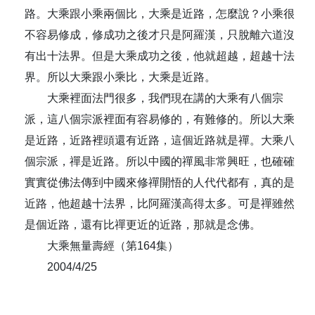
路。大乘跟小乘兩個比，大乘是近路，怎麼說？小乘很
不容易修成，修成功之後才只是阿羅漢，只脫離六道沒
有出十法界。但是大乘成功之後，他就超越，超越十法
界。所以大乘跟小乘比，大乘是近路。
大乘裡面法門很多，我們現在講的大乘有八個宗
派，這八個宗派裡面有容易修的，有難修的。所以大乘
是近路，近路裡頭還有近路，這個近路就是禪。大乘八
個宗派，禪是近路。所以中國的禪風非常興旺，也確確
實實從佛法傳到中國來修禪開悟的人代代都有，真的是
近路，他超越十法界，比阿羅漢高得太多。可是禪雖然
是個近路，還有比禪更近的近路，那就是念佛。
大乘無量壽經（第164集）
2004/4/25