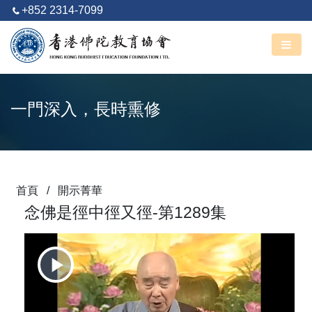
+852 2314-7099
阿彌陀佛
丙午馬年 六月廿五
一門深入，長時熏修
首頁
/
開示菁華
念佛是徑中徑又徑-第1289集
Play
Video