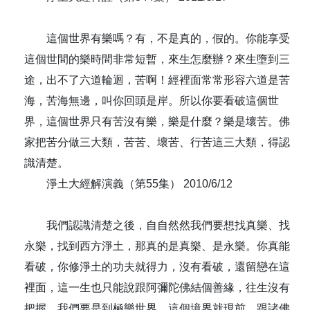
這個世界有樂嗎？有，不是真的，假的。你能享受
這個世間的樂時間非常短暫，來生怎麼辦？來生墮到三
途，出不了六道輪迴，苦啊！經裡面常常形容六道是苦
海，苦海無邊，叫你回頭是岸。所以你要看破這個世
界，這個世界只有苦沒有樂，樂是什麼？樂是壞苦。佛
家把苦分做三大類，苦苦、壞苦、行苦這三大類，得認
識清楚。
淨土大經解演義（第55集） 2010/6/12
我們認識清楚之後，自自然然我們要想找真樂、找
永樂，找到西方淨土，那真的是真樂、是永樂。你真能
看破，你修淨土的功夫就得力，沒有看破，還留戀在這
裡面，這一生也只能說跟阿彌陀佛結個善緣，往生沒有
把握。我們要是到極樂世界，這個境界就現前，跟諸佛