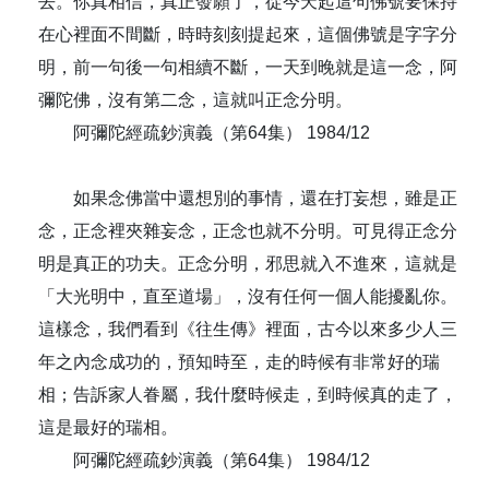
去。你真相信，真正發願了，從今天起這句佛號要保持
在心裡面不間斷，時時刻刻提起來，這個佛號是字字分
明，前一句後一句相續不斷，一天到晚就是這一念，阿
彌陀佛，沒有第二念，這就叫正念分明。
阿彌陀經疏鈔演義（第64集） 1984/12
如果念佛當中還想別的事情，還在打妄想，雖是正
念，正念裡夾雜妄念，正念也就不分明。可見得正念分
明是真正的功夫。正念分明，邪思就入不進來，這就是
「大光明中，直至道場」，沒有任何一個人能擾亂你。
這樣念，我們看到《往生傳》裡面，古今以來多少人三
年之內念成功的，預知時至，走的時候有非常好的瑞
相；告訴家人眷屬，我什麼時候走，到時候真的走了，
這是最好的瑞相。
阿彌陀經疏鈔演義（第64集） 1984/12