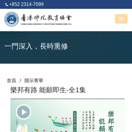
+852 2314-7099
阿彌陀佛
丙午馬年 六月廿六
一門深入，長時熏修
首頁
/
開示菁華
樂邦有路 能願即生-全1集
Play
Video