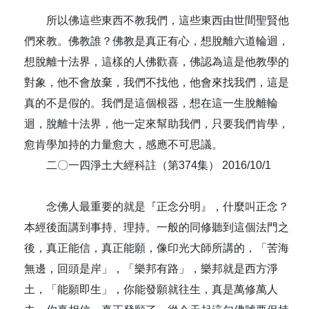
所以佛這些東西不教我們，這些東西由世間聖賢他
們來教。佛教誰？佛教是真正有心，想脫離六道輪迴，
想脫離十法界，這樣的人佛歡喜，佛認為這是他教學的
對象，他不會放棄，我們不找他，他會來找我們，這是
真的不是假的。我們是這個根器，想在這一生脫離輪
迴，脫離十法界，他一定來幫助我們，只要我們肯學，
愈肯學加持的力量愈大，感應不可思議。
二〇一四淨土大經科註（第374集） 2016/10/1
念佛人最重要的就是『正念分明』，什麼叫正念？
本經後面講到事持、理持。一般的同修聽到這個法門之
後，真正能信，真正能願，像印光大師所講的，「苦海
無邊，回頭是岸」，「樂邦有路」，樂邦就是西方淨
土，「能願即生」，你能發願就往生，真是萬修萬人