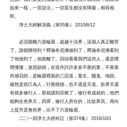
如來一樣，一音說法，一切眾生都沒有障礙，相容相
即。
淨土大經解演義（第55集） 2010/6/12
必須脫離六道輪迴，超越十法界，這個人真正離苦
了。誰能辦得到？釋迦牟尼佛做到了，釋迦牟尼佛看到
了他做到了，他脫離了。回頭看看我們這些人，還是懵
懵懂懂，迷惑顛倒，在造作許許多多不善的業，不善業
所感召的，是輪迴裡面的三惡道，畜生、餓鬼、地獄。
縱然是捨己為人，行善積德，也不過是天道。欲界天還
有很多修行人，那就講到宗教了，修行有成就的，他們
能夠生色界天，四禪，修行人所住的，比欲界高。再向
上提升是無色界，出不了六道輪迴。
二〇一四淨土大經科註（第374集） 2016/10/1