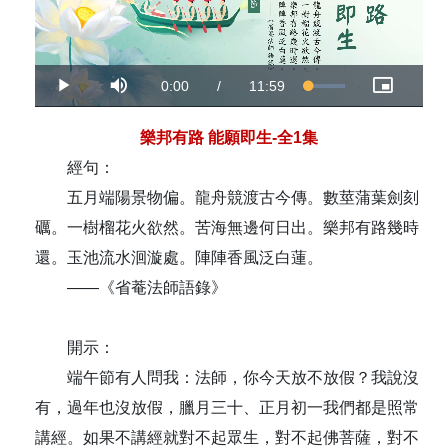
Current
0:00
/
Duration
11:59
Loaded
:
Play
Mute
Picture-
Fulls
100.00%
in-
Picture
Time
樂邦有路 能願即生-全1集
經句：
五月端陽景物偏。龍舟競渡古今傳。數莖蒲葉劍刻
礪。一樹榴花火欲然。苦海無邊何日出。樂邦有路幾時
還。玉池流水洄漩處。陣陣香風泛白蓮。
——《省菴法師語錄》
開示：
端午節有人問我：法師，你今天放不放假？我說沒
有，過年也沒放假，臘月三十、正月初一我們都是照常
講經。如果不講經就對不起眾生，對不起佛菩薩，對不