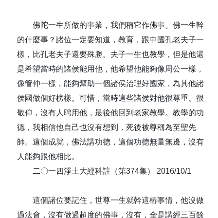
佛陀一生所做的事業，我們稱它作佛事。佛一生幹
的什麼事？諸位一定要知道，教育，跟中國孔老夫子一
樣，比孔老夫子還要殊勝。夫子一生也教學，但是他還
是希望當時的諸侯能用他，他希望他能夠像周公一樣，
像管仲一樣，能夠幫助一個諸侯治理好國家，為其他諸
侯國做個好榜樣。可惜，當時這些諸侯對他很尊重、很
敬仰，沒有人聘用他，最後他回到老家教學。教學的功
德，我相信他自己也沒有想到，死後被尊稱為至聖先
師。這個成就，佛法講功德，這個功德無量無邊，沒有
人能夠跟他相比。
二〇一四淨土大經科註（第374集） 2016/10/1
這個諸位要記住，世尊一生就幹這樁事情，他沒做
過法會，沒有做過超度的佛事，沒有，全是講經三百餘