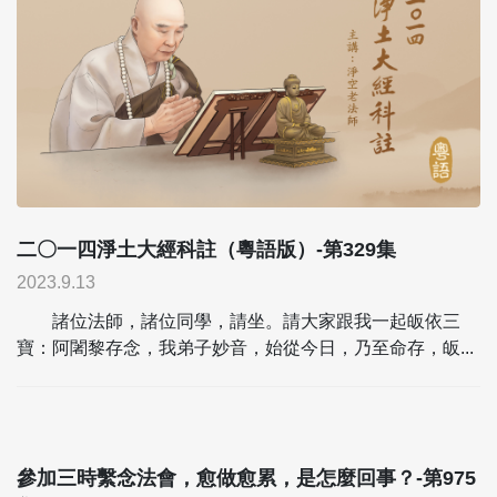
二〇一四淨土大經科註（粵語版）-第329集
2023.9.13
諸位法師，諸位同學，請坐。請大家跟我一起皈依三
寶：阿闍黎存念，我弟子妙音，始從今日，乃至命存，皈...
參加三時繫念法會，愈做愈累，是怎麼回事？-第975