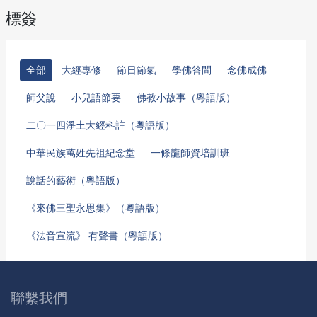
標簽
全部
大經專修
節日節氣
學佛答問
念佛成佛
師父說
小兒語節要
佛教小故事（粵語版）
二〇一四淨土大經科註（粵語版）
中華民族萬姓先祖紀念堂
一條龍師資培訓班
說話的藝術（粵語版）
《來佛三聖永思集》（粵語版）
《法音宣流》 有聲書（粵語版）
聯繫我們