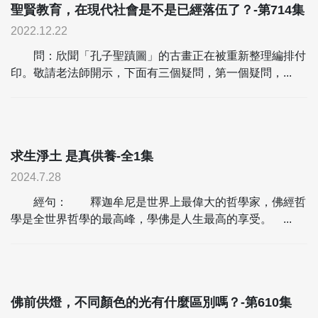
聖賢教育，在現代社會是不是已經落伍了？-第714集
2022.12.22
問：欣聞「孔子聖蹟圖」的古畫正在被重新整理編排付
印。敬請老法師開示，下面有三個疑問，第一個疑問，...
求生淨土 是真供養-全1集
2024.7.28
經句： 釋迦牟尼是世界上最偉大的哲學家，佛經哲
學是全世界哲學的最高峰，學佛是人生最高的享受。 ...
佛前供燈，不同顏色的光有什麼區別嗎？-第610集