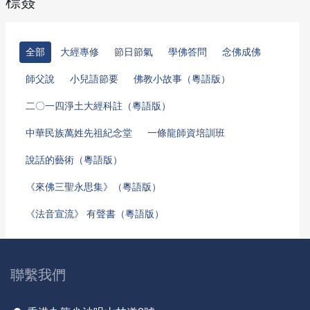
標簽
全部
大經專修
節日節氣
學佛答問
念佛成佛
師父說
小兒語節要
佛教小故事（粵語版）
二〇一四淨土大經科註（粵語版）
中華民族萬姓先祖紀念堂
一條龍師資培訓班
說話的藝術（粵語版）
《來佛三聖永思集》（粵語版）
《法音宣流》 有聲書（粵語版）
聯繫我們