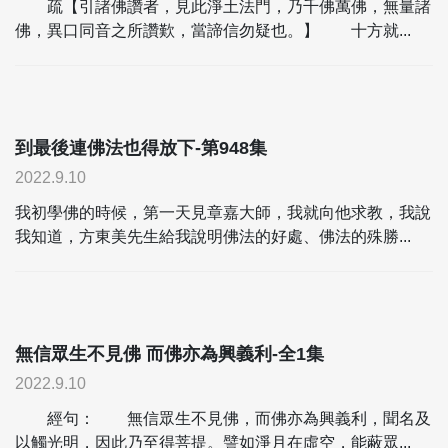
疏【引諸佛讚者，見此淨土法門，乃千佛萬佛，無量諸
佛，異口同音之所讚歎，當諦信勿疑也。】 十方就...
到最後連佛法也得放下-第948集
2022.9.10
我初學佛的時候，第一天見章嘉大師，我就向他求教，我說
我知道，方東美先生給我說明佛法的好處、佛法的殊勝...
無信眾生不見佛 而佛亦為興義利-全1集
2022.9.10
經句： 無信眾生不見佛，而佛亦為興義利，聞名及
以觸光明，因此乃至得菩提。譬如淨月在虛空，能蔽眾...